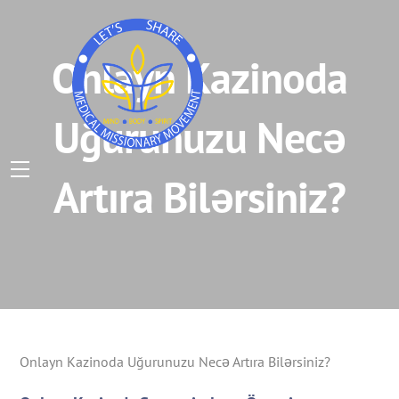
Onlayn Kazinoda
Uğurunuzu Necə
Menu
Artıra Bilərsiniz?
Skip
to
Onlayn Kazinoda Uğurunuzu Necə Artıra Bilərsiniz?
content