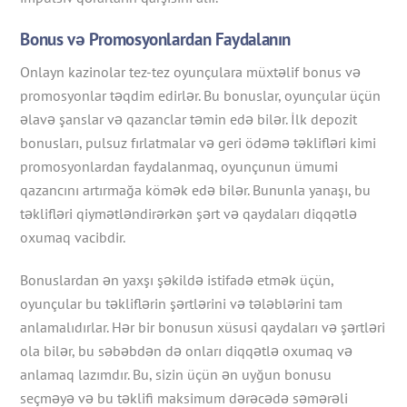
Bonus və Promosyonlardan Faydalanın
Onlayn kazinolar tez-tez oyunçulara müxtəlif bonus və
promosyonlar təqdim edirlər. Bu bonuslar, oyunçular üçün
əlavə şanslar və qazanclar təmin edə bilər. İlk depozit
bonusları, pulsuz fırlatmalar və geri ödəmə təklifləri kimi
promosyonlardan faydalanmaq, oyunçunun ümumi
qazancını artırmağa kömək edə bilər. Bununla yanaşı, bu
təklifləri qiymətləndirərkən şərt və qaydaları diqqətlə
oxumaq vacibdir.
Bonuslardan ən yaxşı şəkildə istifadə etmək üçün,
oyunçular bu təkliflərin şərtlərini və tələblərini tam
anlamalıdırlar. Hər bir bonusun xüsusi qaydaları və şərtləri
ola bilər, bu səbəbdən də onları diqqətlə oxumaq və
anlamaq lazımdır. Bu, sizin üçün ən uyğun bonusu
seçməyə və bu təklifi maksimum dərəcədə səmərəli