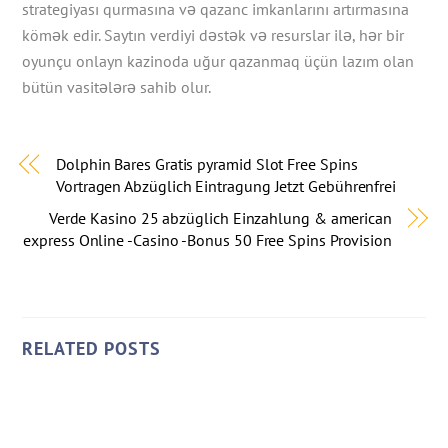
strategiyası qurmasına və qazanc imkanlarını artırmasına
kömək edir. Saytın verdiyi dəstək və resurslar ilə, hər bir
oyunçu onlayn kazinoda uğur qazanmaq üçün lazım olan
bütün vasitələrə sahib olur.
Dolphin Bares Gratis pyramid Slot Free Spins
Vortragen Abzüglich Eintragung Jetzt Gebührenfrei
Verde Kasino 25 abzüglich Einzahlung & american
express Online -Casino -Bonus 50 Free Spins Provision
RELATED POSTS